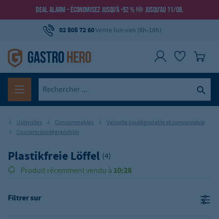
DEAL ALARM - ÉCONOMISEZ JUSQU’À -52 % !
JUSQU’AU 11/08.
02 808 72 60
Vente lun-ven (8h-18h)
Ustensiles
Consommables
Vaisselle biodégradable et compostable
Couverts biodégradables
Plastikfreie Löffel
(4)
10:28
Produit récemment vendu à
Filtrer sur