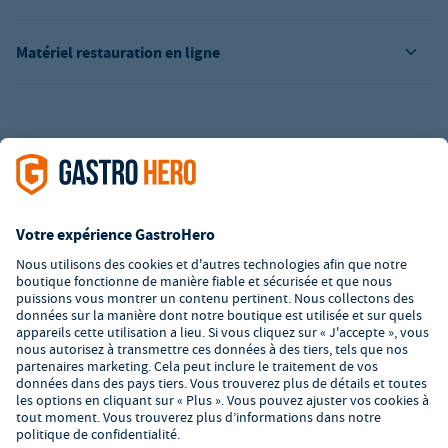
Matériel restauration en ligne
L’offre de la société GastroHero est exclusivement destinée aux
entreprises. Tous les prix sont des prix unitaires nets majorés de
la TVA légale en vigueur. Toutes les illustrations sont similaires.
Certaines méthodes de paiement peuvent entraîner des frais
supplémentaires
.
² PVC : Prix de Vente Conseillé par le fabricant
*A partir d'un montant de 350€ net. Jusqu'à cette date, les frais
de port s'élèvent à 7,90€ (hors TVA).
© 2026 GastroHero - Matériel et équipement de restauration -