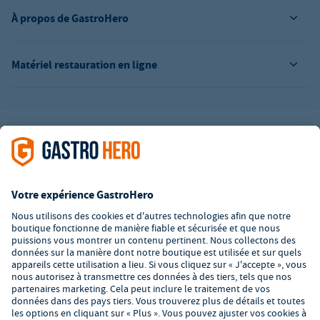
À propos de GastroHero
Matériel restauration en ligne
L’offre de la société GastroHero est exclusivement destinée aux
entreprises. Tous les prix sont des prix unitaires nets majorés de
la TVA légale en vigueur. Toutes les illustrations sont similaires.
Certaines méthodes de paiement peuvent entraîner des frais
supplémentaires
.
² PVC : Prix de Vente Conseillé par le fabricant
*A partir d'un montant de 350€ net. Jusqu'à cette date, les frais
de port s'élèvent à 7,90€ (hors TVA).