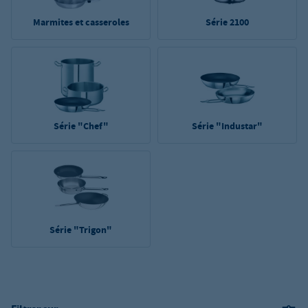
Marmites et casseroles
Série 2100
Série "Chef"
Série "Industar"
Série "Trigon"