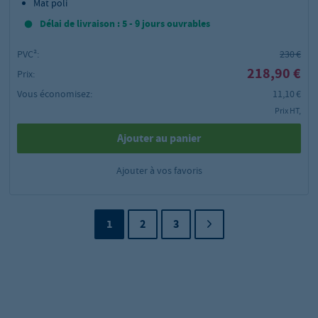
Mat poli
Délai de livraison : 5 - 9 jours ouvrables
PVC²:
230 €
218,90 €
Prix:
Vous économisez:
11,10 €
Prix HT,
Ajouter au panier
Ajouter à vos favoris
1
2
3