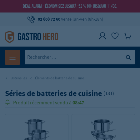
DEAL ALARM - ÉCONOMISEZ JUSQU’À -52 % !
JUSQU’AU 11/08.
02 808 72 60
Vente lun-ven (8h-18h)
Ustensiles
Éléments de batterie de cuisine
Séries de batteries de cuisine
(131)
08:47
Produit récemment vendu à