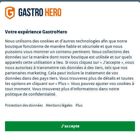
L’offre de la société GastroHero est exclusivement destinée aux
entreprises. Tous les prix sont des prix unitaires nets majorés de
la TVA légale en vigueur. Toutes les illustrations sont similaires.
Certaines méthodes de paiement peuvent entraîner des frais
supplémentaires
.
² PVC : Prix de Vente Conseillé par le fabricant
*A partir d'un montant de 350€ net. Jusqu'à cette date, les frais
de port s'élèvent à 7,90€ (hors TVA).
© 2026 GastroHero - Matériel et équipement de restauration -
Conditions générales de vente
/
Protection des données
/
Paramètres de confidentialité
/
Mentions légales
/
Formulaire de
signalement