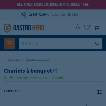
DEAL ALARM - ÉCONOMISEZ JUSQU’À -52 % !
JUSQU’AU 11/08.
02 808 72 60
Vente lun-ven (8h-18h)
Transport
Transport des repas
Chariots à banquet
(7)
16:03
Produit récemment vendu à
Filtrer sur