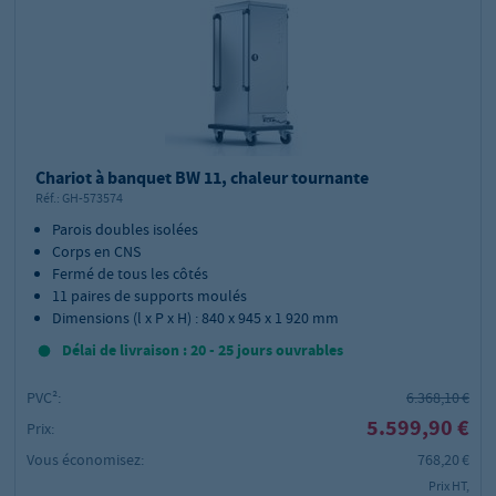
Chariot à banquet BW 11, chaleur tournante
Réf.:
GH-573574
Parois doubles isolées
Corps en CNS
Fermé de tous les côtés
11 paires de supports moulés
Dimensions (l x P x H) : 840 x 945 x 1 920 mm
Délai de livraison : 20 - 25 jours ouvrables
PVC²:
6.368,10 €
5.599,90 €
Prix:
Vous économisez:
768,20 €
Prix HT,