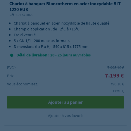
Chariot à banquet Blancotherm en acier inoxydable BLT
1220 EUK
Réf.:
GH-572863
Chariot à banquet en acier inoxydable de haute qualité
Champ d'application : de +2°C à +15°C
Froid ventilé
5 x GN 1/1 - 200 ou sous-formats
Dimensions (l x P x H) : 540 x 815 x 1775 mm
Délai de livraison : 20 - 25 jours ouvrables
PVC²:
7.995,10 €
7.199 €
Prix:
Vous économisez:
796,10 €
Prix HT,
Ajouter au panier
Ajouter à vos favoris