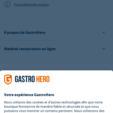
Formulaire de contact
À propos de GastroHero
Matériel restauration en ligne
L’offre de la société GastroHero est exclusivement destinée aux
entreprises. Tous les prix sont des prix unitaires nets majorés de
la TVA légale en vigueur. Toutes les illustrations sont similaires.
Certaines méthodes de paiement peuvent entraîner des frais
supplémentaires
.
² PVC : Prix de Vente Conseillé par le fabricant
*A partir d'un montant de 350€ net. Jusqu'à cette date, les frais