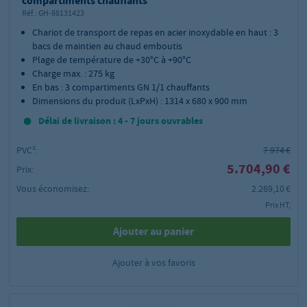
compartiments chauffants
Réf.:
GH-88131423
Chariot de transport de repas en acier inoxydable en haut : 3
bacs de maintien au chaud emboutis
Plage de température de +30°C à +90°C
Charge max. : 275 kg
En bas : 3 compartiments GN 1/1 chauffants
Dimensions du produit (LxPxH) : 1314 x 680 x 900 mm
Délai de livraison : 4 - 7 jours ouvrables
PVC²:
7.974 €
5.704,90 €
Prix:
Vous économisez:
2.269,10 €
Prix HT,
Ajouter au panier
Ajouter à vos favoris