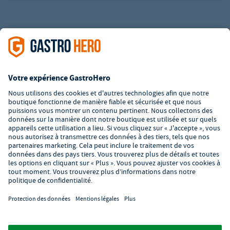
L’offre de la société GastroHero est exclusivement destinée aux
entreprises. Tous les prix sont des prix unitaires nets majorés de
la TVA légale en vigueur. Toutes les illustrations sont similaires.
Certaines méthodes de paiement peuvent entraîner des frais
supplémentaires
.
² PVC : Prix de Vente Conseillé par le fabricant
*A partir d'un montant de 350€ net. Jusqu'à cette date, les frais
de port s'élèvent à 7,90€ (hors TVA).
© 2026 GastroHero - Matériel et équipement de restauration -
Conditions générales de vente
/
Protection des données
/
Paramètres de confidentialité
/
Mentions légales
/
Formulaire de
signalement