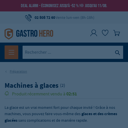
DEAL ALARM - ÉCONOMISEZ JUSQU’À -52 % !
JUSQU’AU 11/08.
02 808 72 60
Vente lun-ven (8h-18h)
Préparation
Machines à glaces
(2)
02:51
Produit récemment vendu à
La glace est un vrai moment fort pour chaque invité ! Grâce à nos
machines, vous pouvez faire vous-même des
glaces et des crèmes
glacées
sans complications et de manière rapide.