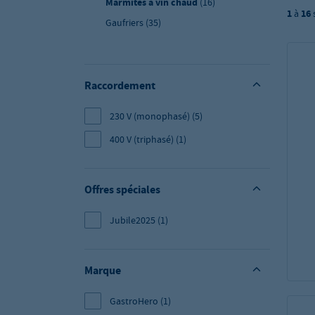
Marmites à vin chaud
(16)
1
à
16
Gaufriers
(35)
Raccordement
230 V (monophasé)
(5)
400 V (triphasé)
(1)
Offres spéciales
Jubile2025
(1)
Marque
GastroHero
(1)