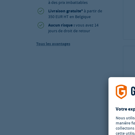
à des prix imbattables
Livraison gratuite*
à partir de
350 EUR HT en Belgique
Aucun risque :
vous avez 14
jours de droit de retour
Tous les avantages