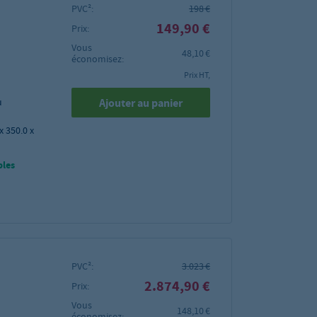
PVC²:
198 €
149,90 €
Prix:
Vous
48,10 €
économisez:
Prix HT,
Ajouter au panier
u
x 350.0 x
bles
PVC²:
3.023 €
2.874,90 €
Prix:
Vous
148,10 €
économisez: