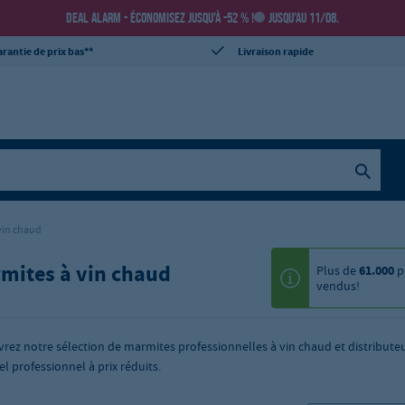
DEAL ALARM - ÉCONOMISEZ JUSQU’À -52 % !
JUSQU’AU 11/08.
rantie de prix bas**
Livraison rapide
vin chaud
mites à vin chaud
Plus de
61.000
p
vendus!
rez notre sélection de marmites professionnelles à vin chaud et distribut
el professionnel à prix réduits.