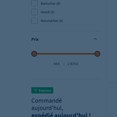
Bartscher
(6)
Hendi
(5)
Neumärker
(4)
Prix
69 €
-
2.875 €
Commandé
aujourd'hui,
expédié aujourd'hui !