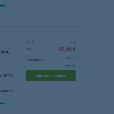
bles
PVC²:
119 €
89,90 €
Prix:
cher,
Vous
29,10 €
économisez:
Prix HT,
Ajouter au panier
: 30 °C à
uteur 500
bles