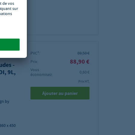
bles
PVC²:
89,50 €
88,90 €
Prix:
udes -
Vous
I, 9L,
0,60 €
économisez:
Prix HT,
Ajouter au panier
ign by
360 x 450