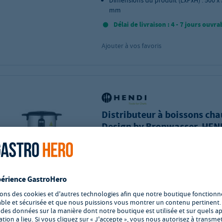
Dimensions du produit (LxPxH) : 500 x 
mm
Délai de livraison : 4 - 7 jours ouvra
Ajouter à vos favoris
Distributeur à boissons cha
Design by Bronwasser, HEN
16L, 220-240V/1650W,
352x397x(H)500mm
Réf.:
GH-211427
Distributeur à boissons chaudes - Des
Bronwasser
Matériau :Plastiques,Métaux, Inox,PP
(Polypropylène)
Dimensions du produit (LxPxH) : 352 x 