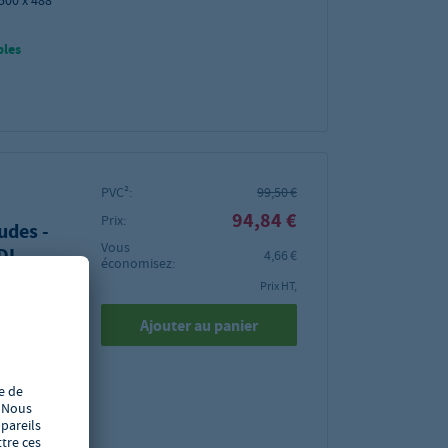
500 x 488
bles
PVC²:
99,50 €
94,84 €
Prix:
udes -
Vous
DI,
4,66 €
économisez:
Prix HT,
Ajouter au panier
ign by
397 x 500