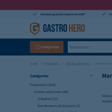
Livraison gratuite à partir de 350€*
Ga
Catégories
Home
Préparation
Articles saisonniers
Marmites à 
Mar
Catégories
Préparation
(636)
Articles saisonniers
(90)
Découv
Crêpières
(13)
matéri
Distributeurs de boissons
(2)