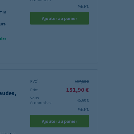
Prix HT,
5 mm
Ajouter au panier
ure
bles
PVC²:
197,50 €
151,90 €
Prix:
audes,
Vous
45,60 €
économisez:
Prix HT,
Ajouter au panier