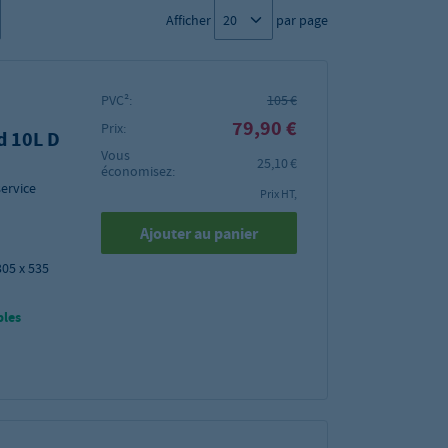
Afficher
par page
PVC²:
105 €
79,90 €
Prix:
d 10L D
Vous
25,10 €
économisez:
ervice
Prix HT,
Ajouter au panier
305 x 535
bles