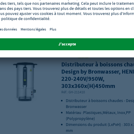
mm
Délai de livraison : 4 - 7 jours ouvra
Ajouter à vos favoris
Distributeur à boissons cha
Design by Bronwasser, HEND
220-240V/950W,
303x360x(H)450mm
Réf.:
GH-211410
Distributeur à boissons chaudes - Des
Bronwasser
Matériau :Plastiques,Métaux, Inox,PP
(Polypropylène)
Dimensions du produit (LxPxH) : 303 x 
mm