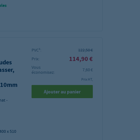
bles
PVC²:
122,50 €
114,90 €
Prix:
audes
Vous
asser,
7,60 €
économisez:
Prix HT,
)510mm
Ajouter au panier
at -
400 x 510