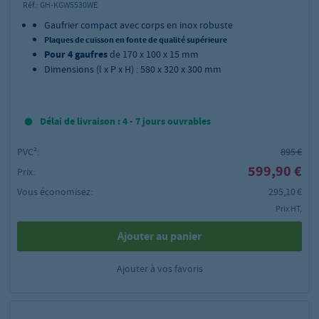
Réf.:
GH-KGW5530WE
Gaufrier compact avec corps en inox robuste
Plaques de cuisson en fonte de qualité supérieure
Pour 4 gaufres
de 170 x 100 x 15 mm
Dimensions (l x P x H) : 580 x 320 x 300 mm
Délai de livraison : 4 - 7 jours ouvrables
PVC²:
895 €
599,90 €
Prix:
Vous économisez:
295,10 €
Prix HT,
Ajouter au panier
Ajouter à vos favoris