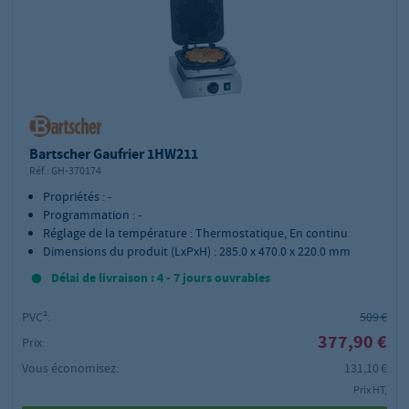
Bartscher Gaufrier 1HW211
Réf.:
GH-370174
Propriétés : -
Programmation : -
Réglage de la température : Thermostatique, En continu
Dimensions du produit (LxPxH) : 285.0 x 470.0 x 220.0 mm
Délai de livraison : 4 - 7 jours ouvrables
PVC²:
509 €
377,90 €
Prix:
Vous économisez:
131,10 €
Prix HT,