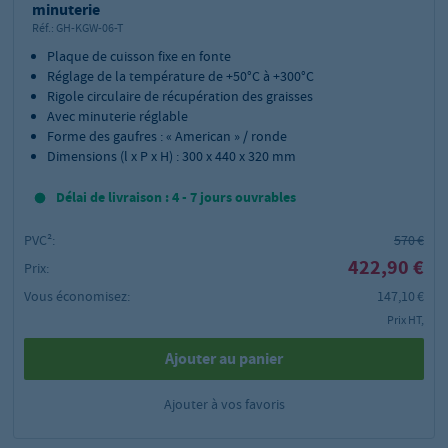
minuterie
Réf.:
GH-KGW-06-T
Plaque de cuisson fixe en fonte
Réglage de la température de +50°C à +300°C
Rigole circulaire de récupération des graisses
Avec minuterie réglable
Forme des gaufres : « American » / ronde
Dimensions (l x P x H) : 300 x 440 x 320 mm
Délai de livraison : 4 - 7 jours ouvrables
PVC²:
570 €
422,90 €
Prix:
Vous économisez:
147,10 €
Prix HT,
Ajouter au panier
Ajouter à vos favoris