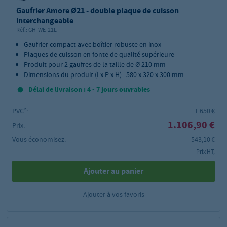
Gaufrier Amore Ø21 - double plaque de cuisson
interchangeable
Réf.:
GH-WE-21L
Gaufrier compact avec boîtier robuste en inox
Plaques de cuisson en fonte de qualité supérieure
Produit pour 2 gaufres de la taille de Ø 210 mm
Dimensions du produit (I x P x H) : 580 x 320 x 300 mm
Délai de livraison : 4 - 7 jours ouvrables
PVC²:
1.650 €
1.106,90 €
Prix:
Vous économisez:
543,10 €
Prix HT,
Ajouter au panier
Ajouter à vos favoris