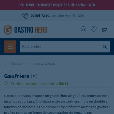
DEAL ALARM - ÉCONOMISEZ JUSQU’À -52 % !
JUSQU’AU 11/08.
02 808 72 60
Vente lun-ven (8h-18h)
Préparation
Articles saisonniers
Gaufriers
(35)
05:51
Produit récemment vendu à
Gastro-Hero vous propose un grand choix de gaufriers professionnels
électriques ou à gaz. Choisissez entre un gaufrier simple ou double en
fonction de vos besoins ou encore entre différente formes de gaufres :
gaufres rondes, en forme de coeur, gaufres de bruxelle etc.