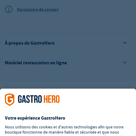
Formulaire de contact
À propos de GastroHero
Matériel restauration en ligne
L’offre de la société GastroHero est exclusivement destinée aux
entreprises. Tous les prix sont des prix unitaires nets majorés de
la TVA légale en vigueur. Toutes les illustrations sont similaires.
Certaines méthodes de paiement peuvent entraîner des frais
supplémentaires
.
² PVC : Prix de Vente Conseillé par le fabricant