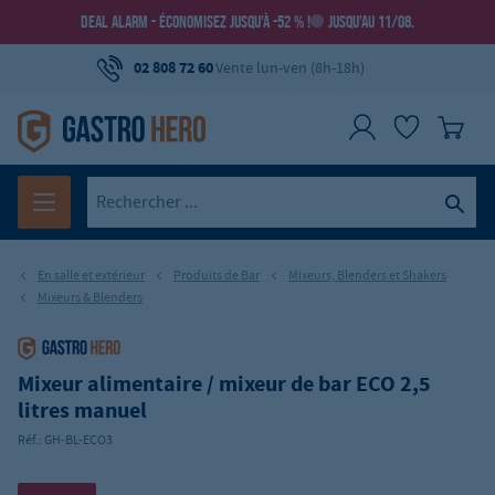
DEAL ALARM - ÉCONOMISEZ JUSQU’À -52 % !
JUSQU’AU 11/08.
02 808 72 60
Vente lun-ven (8h-18h)
En salle et extérieur
Produits de Bar
Mixeurs, Blenders et Shakers
Mixeurs & Blenders
Mixeur alimentaire / mixeur de bar ECO 2,5
litres manuel
Réf.:
GH-BL-ECO3