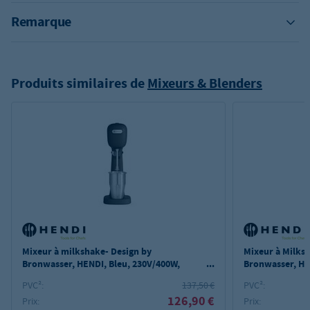
Remarque
Produits similaires de
Mixeurs & Blenders
Mixeur à milkshake- Design by
Mixeur à Milksh
Bronwasser, HENDI, Bleu, 230V/400W,
Bronwasser, HE
170x210x(H)485mm
170x210x(H)4
PVC²:
137,50 €
PVC²:
126,90 €
Prix:
Prix: