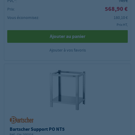
PVC²:
749 €
568,90 €
Prix:
Vous économisez:
180,10 €
Prix HT,
Ajouter au panier
Ajouter à vos favoris
Bartscher Support PO NT5
Réf.:
GH-200316