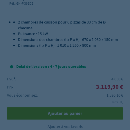
Réf.:
GH-PG66DE
2 chambres de cuisson pour 6 pizzas de 33 cm de Ø
chacune
Puissance : 15 kW
Dimensions des chambres (l x P x H) : 670 x 1 030 x 150 mm
Dimensions (l x P x H) : 1 010 x 1 260 x 800 mm
Délai de livraison : 4 - 7 jours ouvrables
PVC²:
4.650 €
3.119,90 €
Prix:
Vous économisez:
1.530,10 €
Prix HT,
Ajouter au panier
Ajouter à vos favoris