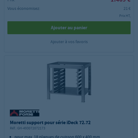
Vous économisez:
21 €
Prix HT,
Ajouter au panier
Ajouter à vos favoris
Moretti support pour série iDeck 72.72
Réf.:
GH-493072072173
pour max. 18 plaques de cuisson 600 x 400 mm