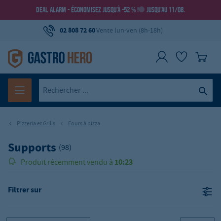
DEAL ALARM - ÉCONOMISEZ JUSQU’À -52 % !
JUSQU’AU 11/08.
02 808 72 60
Vente lun-ven (8h-18h)
Pizzeria et Grills
Fours à pizza
Supports
(98)
10:23
Produit récemment vendu à
Filtrer sur