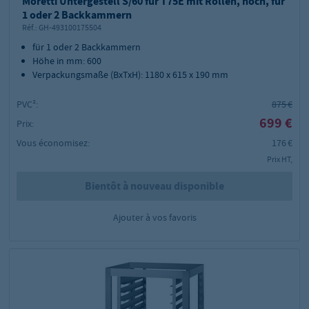
Moretti Untergestell S/60 für T75E mit Rollen, hoch, für
1 oder 2 Backkammern
Réf.:
GH-493100175504
für 1 oder 2 Backkammern
Höhe in mm: 600
Verpackungsmaße (BxTxH): 1180 x 615 x 190 mm
PVC²:
875 €
699 €
Prix:
Vous économisez:
176 €
Prix HT,
Bientôt à nouveau disponible
Ajouter à vos favoris