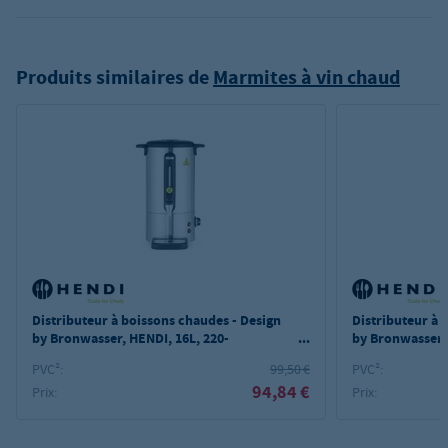
Produits similaires de
Marmites à vin chaud
Distributeur à boissons chaudes - Design
Distributeur à 
by Bronwasser, HENDI, 16L, 220-
by Bronwasser, 
240V/1650W, 352x397x(H)500mm
240V/950W, 30
PVC²:
99,50 €
PVC²:
94,84 €
Prix:
Prix: