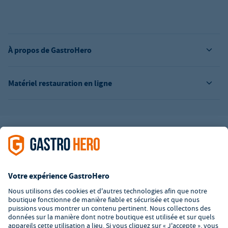
À propos de GastroHero
Matériel restauration en ligne
L’offre de la société GastroHero est exclusivement destinée aux
entreprises. Tous les prix sont des prix unitaires nets majorés de
la TVA légale en vigueur. Toutes les illustrations sont similaires.
Certaines méthodes de paiement peuvent entraîner des frais
supplémentaires
.
² PVC : Prix de Vente Conseillé par le fabricant
*A partir d'un montant de 350€ net. Jusqu'à cette date, les frais
de port s'élèvent à 7,90€ (hors TVA).