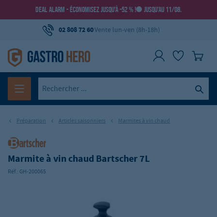
DEAL ALARM - ÉCONOMISEZ JUSQU’À -52 % !
JUSQU’AU 11/08.
02 808 72 60
Vente lun-ven (8h-18h)
Préparation
Articles saisonniers
Marmites à vin chaud
Marmite à vin chaud Bartscher 7L
Réf.:
GH-200065