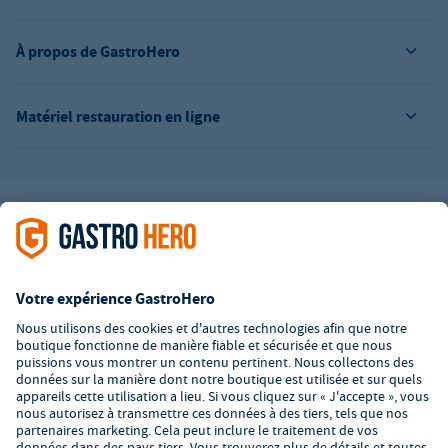
À propos de GastroHero
Matériel restauration en ligne
L’offre de la société GastroHero est exclusivement destinée aux
entreprises. Tous les prix sont des prix unitaires nets majorés de
la TVA légale en vigueur. Toutes les illustrations sont similaires.
Certaines méthodes de paiement peuvent entraîner des frais
supplémentaires
.
² PVC : Prix de Vente Conseillé par le fabricant
*A partir d'un montant de 350€ net. Jusqu'à cette date, les frais
de port s'élèvent à 7,90€ (hors TVA).