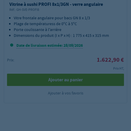
Vitrine à sushi PROFI 8x1/3GN - verre angulaire
Réf.:
GH-SVE-PROFI8
Vitre frontale angulaire pour bacs GN 8 x 1/3
Plage de températuress de 0°C à 5°C
Porte coulissante à l'arrière
Dimensions du produit (I x P x H) : 1 775 x 415 x 315 mm
Date de livraison estimée: 28/09/2026
1.622,90 €
Prix:
Prix HT,
Ajouter au panier
Ajouter à vos favoris