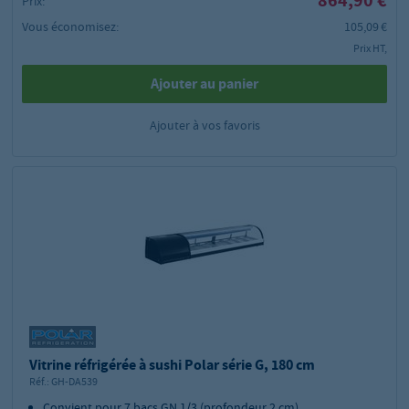
864,90 €
Prix:
Vous économisez:
105,09 €
Prix HT,
Ajouter au panier
Ajouter à vos favoris
Vitrine réfrigérée à sushi Polar série G, 180 cm
Réf.:
GH-DA539
Convient pour 7 bacs GN 1/3 (profondeur 2 cm)