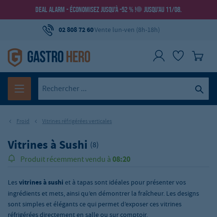
DEAL ALARM - ÉCONOMISEZ JUSQU’À -52 % !
JUSQU’AU 11/08.
02 808 72 60
Vente lun-ven (8h-18h)
Froid
Vitrines réfrigérées verticales
Vitrines à Sushi
(8)
08:20
Produit récemment vendu à
Les
vitrines à sushi
et à tapas sont idéales pour présenter vos
ingrédients et mets, ainsi qu’en démontrer la fraîcheur. Les designs
sont simples et élégants ce qui permet d’exposer ces vitrines
réfrigérées directement en salle ou sur comptoir.