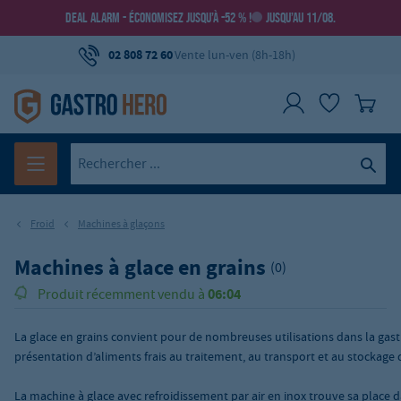
DEAL ALARM - ÉCONOMISEZ JUSQU’À -52 % !
JUSQU’AU 11/08.
02 808 72 60
Vente lun-ven (8h-18h)
Froid
Machines à glaçons
Machines à glace en grains
(0)
06:04
Produit récemment vendu à
La glace en grains convient pour de nombreuses utilisations dans la gastr
présentation d’aliments frais au traitement, au transport et au stockage 
La machine à glace avec refroidissement par air en inox trouve sa place