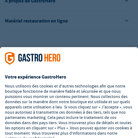
À propos de GastroHero
Matériel restauration en ligne
L’offre de la société GastroHero est exclusivement destinée aux
entreprises. Tous les prix sont des prix unitaires nets majorés de
la TVA légale en vigueur. Toutes les illustrations sont similaires.
Certaines méthodes de paiement peuvent entraîner des frais
supplémentaires
.
² PVC : Prix de Vente Conseillé par le fabricant
*A partir d'un montant de 350€ net. Jusqu'à cette date, les frais
de port s'élèvent à 7,90€ (hors TVA).