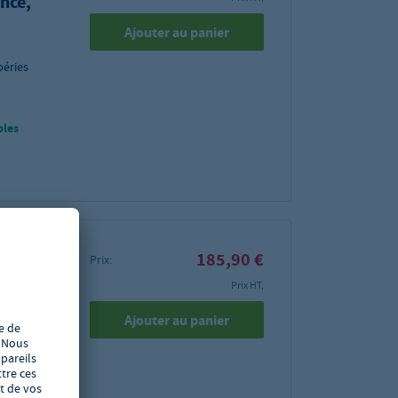
ncé,
Ajouter au panier
péries
bles
185,90 €
Prix:
Prix HT,
Ajouter au panier
péries