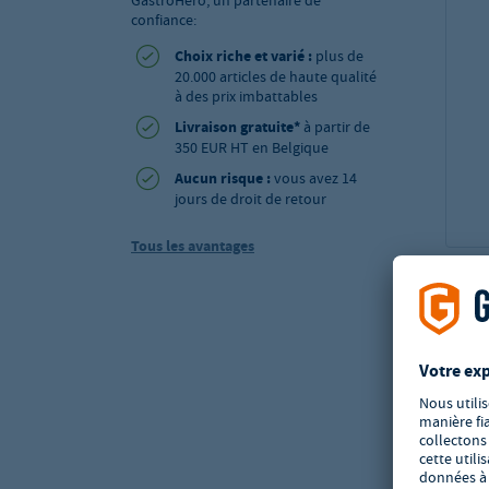
GastroHero, un partenaire de
confiance:
Choix riche et varié :
plus de
20.000 articles de haute qualité
à des prix imbattables
Livraison gratuite*
à partir de
350 EUR HT en Belgique
Aucun risque :
vous avez 14
jours de droit de retour
Tous les avantages