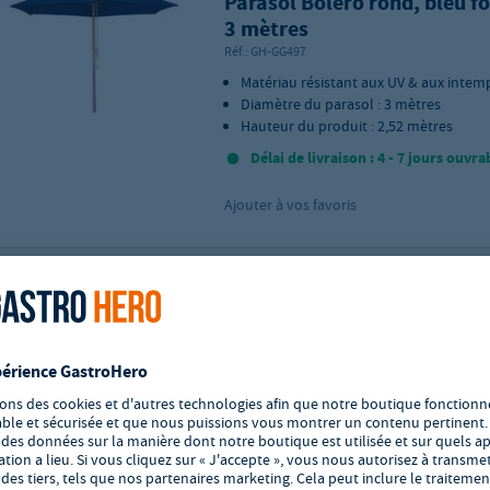
Parasol Bolero rond, bleu fo
3 mètres
Réf.:
GH-GG497
Matériau résistant aux UV & aux intem
Diamètre du parasol : 3 mètres
Hauteur du produit : 2,52 mètres
Délai de livraison : 4 - 7 jours ouvra
Ajouter à vos favoris
Parasol Bolero rond, crème,
3 mètres
Réf.:
GH-CB516
Matériau résistant aux UV & aux intem
Diamètre du parasol : 3 m
Hauteur du produit : 2,52 m