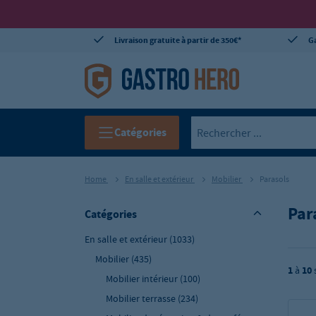
Livraison gratuite à partir de 350€*
Ga
Catégories
Home
En salle et extérieur
Mobilier
Parasols
Par
Catégories
En salle et extérieur
(1033)
Mobilier
(435)
1
à
10
Mobilier intérieur
(100)
Mobilier terrasse
(234)