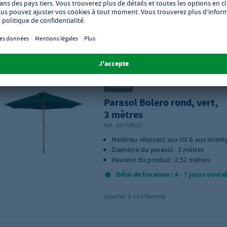
Délai de livraison : 4 - 7 jours ouvra
Ajouter à vos favoris
Parasol Bolero rond, vert,
3 mètres
Réf.:
GH-CB515
Matériau résistant aux UV & aux intem
Diamètre du parasol : 3 mètres
Hauteur du produit : 2,52 mètres
Délai de livraison : 4 - 7 jours ouvra
Ajouter à vos favoris