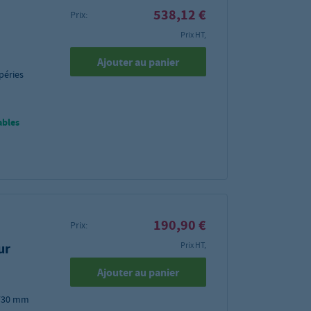
538,12 €
Prix:
Prix HT,
Ajouter au panier
péries
ables
190,90 €
Prix:
ur
Prix HT,
Ajouter au panier
 2730 mm