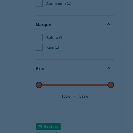
Aluminium
(1)
Marque
Bolero
(9)
Kaja
(1)
Prix
160 €
-
539 €