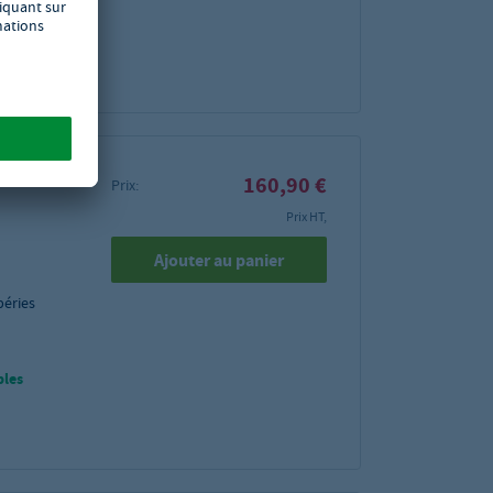
bles
160,90 €
Prix:
Prix HT,
Ajouter au panier
péries
bles