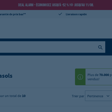
DEAL ALARM - ÉCONOMISEZ JUSQU’À -52 % !
JUSQU’AU 11/08.
rantie de prix bas**
Livraison rapide
asols
Plus de
70.000
p
vendus!
sur un total de
10
Trier par