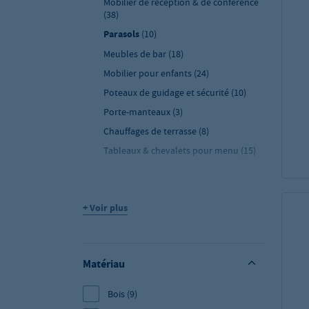
Mobilier de réception & de conférence
(38)
Parasols
(10)
Meubles de bar
(18)
Mobilier pour enfants
(24)
Poteaux de guidage et sécurité
(10)
Porte-manteaux
(3)
Chauffages de terrasse
(8)
Tableaux & chevalets pour menu
(15)
Cendriers sur pied & muraux
(12)
Polsterauflagen & Kissen
(1)
+ Voir plus
Zubehör
(29)
Matériau
Bois
(9)