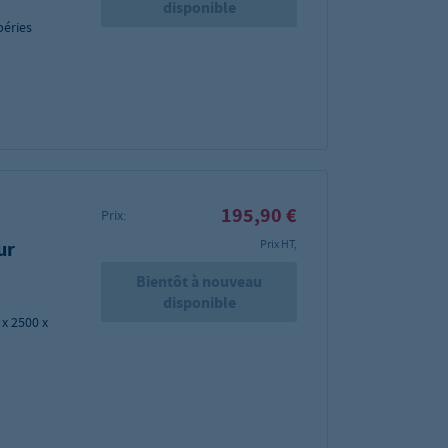
disponible
péries
195,90 €
Prix:
ur
Prix HT,
Bientôt à nouveau
disponible
 x 2500 x