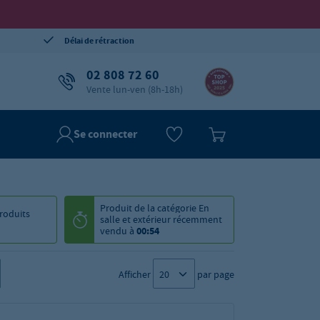
Délai de rétraction
02 808 72 60
Vente lun-ven (8h-18h)
Se connecter
Produit de la catégorie
En
roduits
salle et extérieur
récemment
vendu à
00:54
Afficher
par page