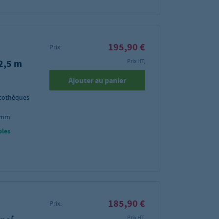
195,90 €
Prix:
 2,5 m
Prix HT,
Ajouter au panier
scothèques
3 mm
bles
185,90 €
Prix:
Prix HT,