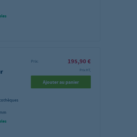
bles
195,90 €
Prix:
ur
Prix HT,
Ajouter au panier
scothèques
3 mm
bles