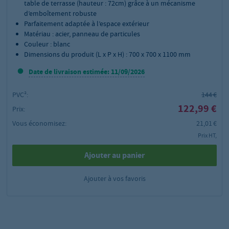
table de terrasse (hauteur : 72cm) grâce à un mécanisme
d’emboîtement robuste
Parfaitement adaptée à l’espace extérieur
Matériau : acier, panneau de particules
Couleur : blanc
Dimensions du produit (L x P x H) : 700 x 700 x 1100 mm
Date de livraison estimée: 11/09/2026
PVC²:
144 €
122,99 €
Prix:
Vous économisez:
21,01 €
Prix HT,
Ajouter au panier
Ajouter à vos favoris