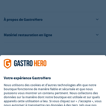
À propos de GastroHero
Matériel restauration en ligne
L’offre de la société GastroHero est exclusivement destinée aux
entreprises. Tous les prix sont des prix unitaires nets majorés de
la TVA légale en vigueur. Toutes les illustrations sont similaires.
Certaines méthodes de paiement peuvent entraîner des frais
supplémentaires
.
² PVC : Prix de Vente Conseillé par le fabricant
*A partir d'un montant de 350€ net. Jusqu'à cette date, les frais
de port s'élèvent à 7,90€ (hors TVA).