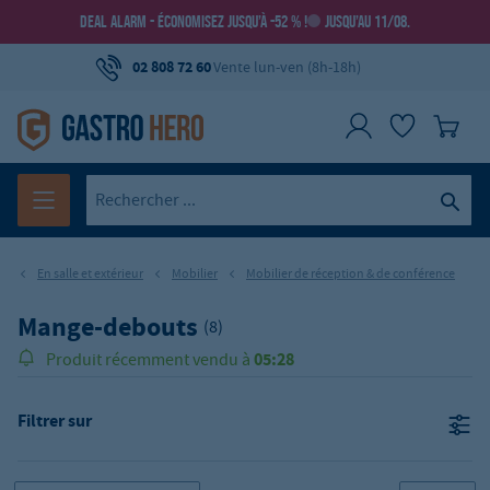
DEAL ALARM - ÉCONOMISEZ JUSQU’À -52 % !
JUSQU’AU 11/08.
02 808 72 60
Vente lun-ven (8h-18h)
En salle et extérieur
Mobilier
Mobilier de réception & de conférence
Mange-debouts
(8)
05:28
Produit récemment vendu à
Filtrer sur