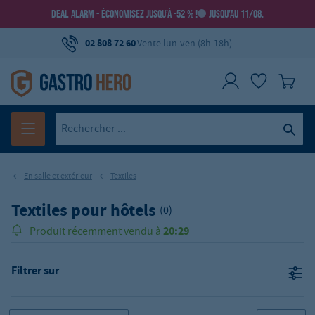
DEAL ALARM - ÉCONOMISEZ JUSQU’À -52 % !
JUSQU’AU 11/08.
02 808 72 60
Vente lun-ven (8h-18h)
En salle et extérieur
Textiles
Textiles pour hôtels
(0)
20:29
Produit récemment vendu à
Filtrer sur