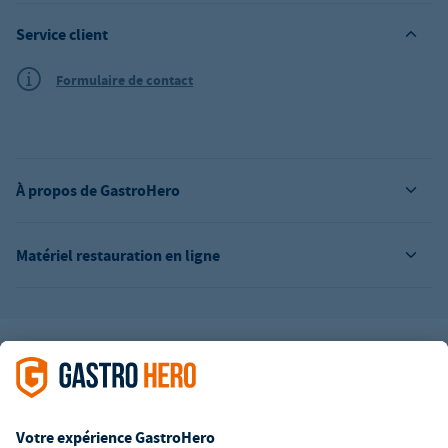
Service client
Formulaire de contact
À propos de GastroHero
Matériel restauration en ligne
L’offre de la société GastroHero est exclusivement destinée aux
entreprises. Tous les prix sont des prix unitaires nets majorés de
la TVA légale en vigueur. Toutes les illustrations sont similaires.
Certaines méthodes de paiement peuvent entraîner des frais
supplémentaires
.