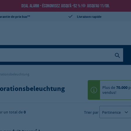
DEAL ALARM - ÉCONOMISEZ JUSQU’À -52 % !
JUSQU’AU 11/08.
rantie de prix bas**
Livraison rapide
rationsbeleuchtung
orationsbeleuchtung
Plus de
70.000
p
vendus!
ur un total de
0
Trier par