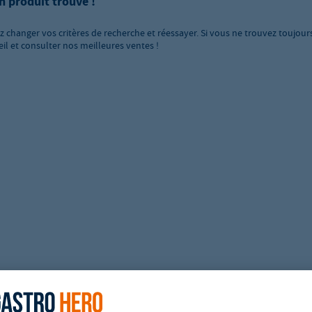
n produit trouvé !
ez changer vos critères de recherche et réessayer. Si vous ne trouvez toujour
eil et consulter nos meilleures ventes !