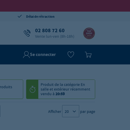
Délai de rétraction
02 808 72 60
Vente lun-ven (8h-18h)
Se connecter
Produit de la catégorie
En
roduits
salle et extérieur
récemment
vendu à
20:59
Afficher
par page