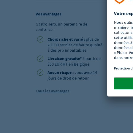
Vos avantages
GastroHero, un partenaire de
confiance:
Choix riche et varié :
plus de
20.000 articles de haute qualité
à des prix imbattables
Livraison gratuite*
à partir de
350 EUR HT en Belgique
Aucun risque :
vous avez 14
jours de droit de retour
Tous les avantages