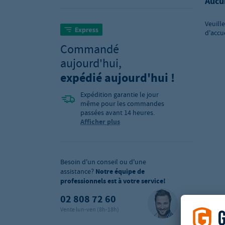
Aucu
Veuill
d'accu
Commandé
aujourd'hui,
expédié aujourd'hui !
Expédition garantie le jour
même pour les commandes
passées avant 14 heures.
Afficher plus
Besoin d'un conseil ou d'une
assistance?
Notre équipe de
professionnels est à votre service!
02 808 72 60
Vente lun-ven (8h-18h)