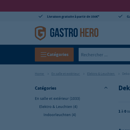
Livraison gratuite à partir de 350€*
Ga
Catégories
Home
En salle et extérieur
Elektro & Leuchten
Deko
Dek
Catégories
En salle et extérieur
(1033)
Elektro & Leuchten
(4)
1
à
0
s
Indoorleuchten
(4)