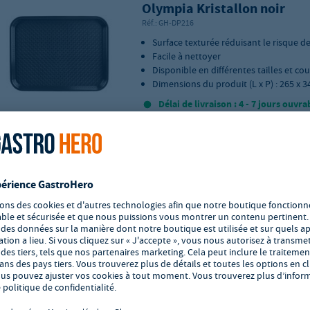
Olympia Kristallon noir
Réf.:
GH-DP216
Surface texturée réduisant le risque de
Facile à nettoyer
Disponible en différentes tailles et co
Dimensions du produit (L x P) : 265 x
Délai de livraison : 4 - 7 jours ouvra
Vérifiez la quantité minimale d'achat de
Ajouter à vos favoris
Plateau rectangulaire, HEN
1/1, 325x530mm
Réf.:
GH-508626
Plateau rectangulaire