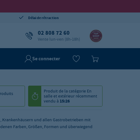
Délai de rétraction
02 808 72 60
Vente lun-ven (8h-18h)
Se connecter
Produit de la catégorie
En
roduits
salle et extérieur
récemment
vendu à
15:26
n, Krankenhäusern und allen Gastrobetrieben mit
hiedenen Farben, Größen, Formen und überwiegend