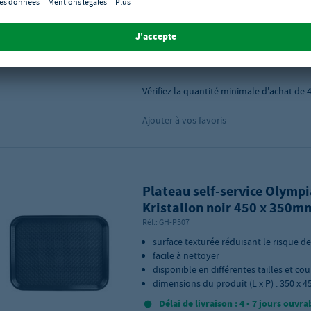
Convient pour : Lave-vaisselle
Dimensions du produit (LxPxH) : 328 x 
mm
Délai de livraison : 4 - 7 jours ouvra
Vérifiez la quantité minimale d'achat de
Ajouter à vos favoris
Plateau self-service Olympi
Kristallon noir 450 x 350m
Réf.:
GH-P507
surface texturée réduisant le risque de
facile à nettoyer
disponible en différentes tailles et cou
dimensions du produit (L x P) : 350 x 
Délai de livraison : 4 - 7 jours ouvra