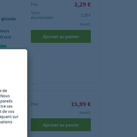
2,29 €
Prix:
Vous
1,20 €
économisez:
 glissade
Prix HT,
uleurs
Ajouter au panier
 345 mm
bles
12
pièces.
15,99 €
Prix:
DI, GN
Prix HT,
Ajouter au panier