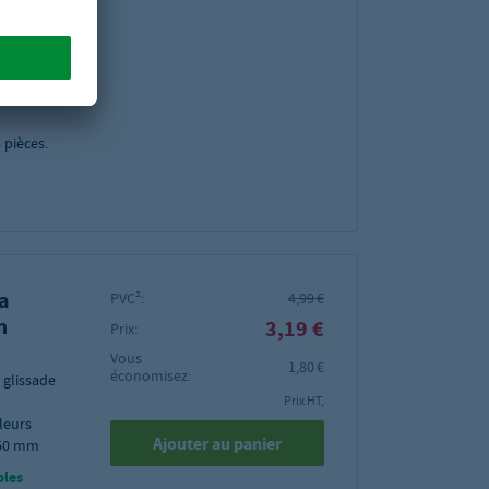
528 x 18
bles
4
pièces.
a
PVC²:
4,99 €
m
3,19 €
Prix:
Vous
1,80 €
économisez:
 glissade
Prix HT,
leurs
Ajouter au panier
450 mm
bles