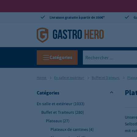
Livraison gratuite à partir de 350€*
Ga
Catégories
Home
En salle et extérieur
Buffet et Traiteurs
Plate
Pla
Catégories
En salle et extérieur
(1033)
Buffet et Traiteurs
(280)
Unsere
Plateaux
(27)
Selbst
Plateaux de cantines
(4)
mit r