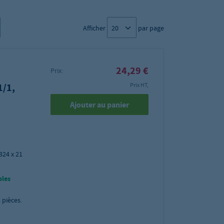
Afficher
par page
24,29 €
Prix:
1/1,
Prix HT,
Ajouter au panier
324 x 21
bles
4
pièces.