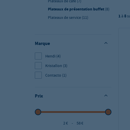
Plateaux de café
(7)
Plateaux de présentation buffet
(8)
1
à
8
s
Plateaux de service
(11)
Marque
Hendi
(4)
Kristallon
(3)
Contacto
(1)
Prix
2 €
-
58 €