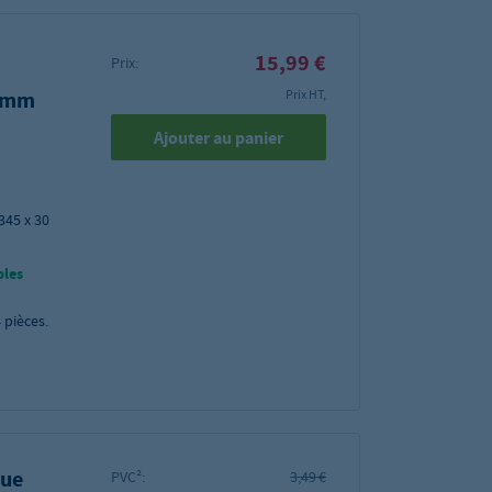
15,99 €
Prix:
50mm
Prix HT,
Ajouter au panier
345 x 30
bles
4
pièces.
que
PVC²:
3,49 €