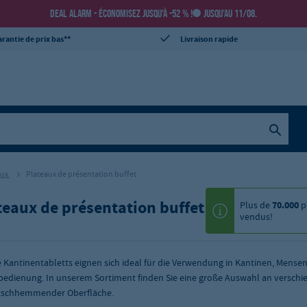
DEAL ALARM - ÉCONOMISEZ JUSQU’À -52 % !
JUSQU’AU 11/08.
rantie de prix bas**
Livraison rapide
aux
Plateaux de présentation buffet
teaux de présentation buffet
Plus de
70.000
p
vendus!
 Kantinentabletts eignen sich ideal für die Verwendung in Kantinen, Mense
bedienung. In unserem Sortiment finden Sie eine große Auswahl an versc
utschhemmender Oberfläche.