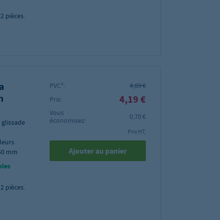
12
pièces.
a
PVC²:
4,89 €
m
4,19 €
Prix:
Vous
0,70 €
économisez:
 glissade
Prix HT,
leurs
Ajouter au panier
450 mm
bles
12
pièces.