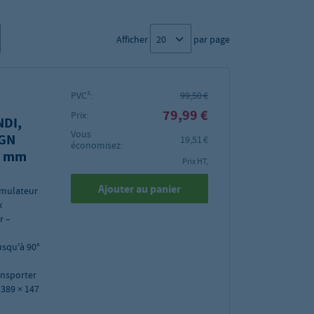
Afficher
par page
PVC²:
99,50 €
79,99 €
Prix:
NDI,
Vous
 GN
19,51 €
économisez:
7 mm
Prix HT,
Ajouter au panier
umulateur
x
r –
usqu'à 90°
ansporter
 389 × 147