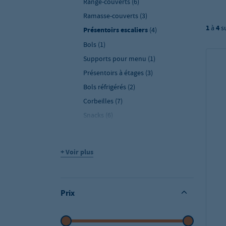
Range-couverts
(6)
Ramasse-couverts
(3)
1
à
4
s
Présentoirs escaliers
(4)
Bols
(1)
Supports pour menu
(1)
Présentoirs à étages
(3)
Bols réfrigérés
(2)
Corbeilles
(7)
Snacks
(6)
Plateaux à gâteaux
(5)
Assiettes fraîcheur
(4)
+ Voir plus
Prix