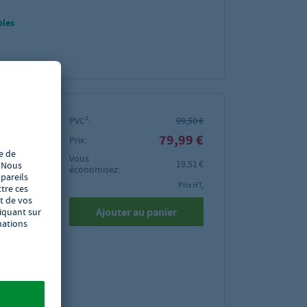
bles
PVC²:
99,50 €
79,99 €
Prix:
NDI,
Vous
 GN
19,51 €
économisez:
 mm
Prix HT,
Ajouter au panier
1/1 en
t en gel
r les
n accès
dement