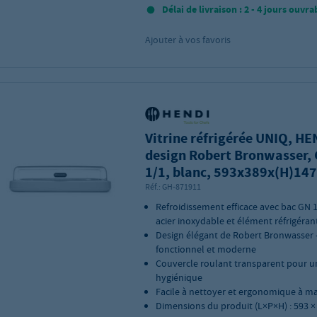
Délai de livraison : 2 - 4 jours ouvra
Ajouter à vos favoris
Vitrine réfrigérée UNIQ, HE
design Robert Bronwasser,
1/1, blanc, 593x389x(H)14
Réf.:
GH-871911
Refroidissement efficace avec bac GN 
acier inoxydable et élément réfrigéran
Design élégant de Robert Bronwasser 
fonctionnel et moderne
Couvercle roulant transparent pour u
hygiénique
Facile à nettoyer et ergonomique à m
Dimensions du produit (L×P×H) : 593 ×