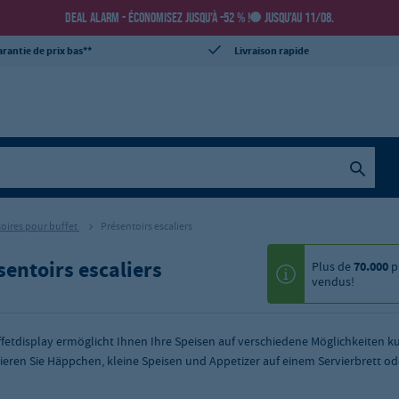
DEAL ALARM - ÉCONOMISEZ JUSQU’À -52 % !
JUSQU’AU 11/08.
rantie de prix bas**
Livraison rapide
oires pour buffet
Présentoirs escaliers
sentoirs escaliers
Plus de
70.000
p
vendus!
ffetdisplay ermöglicht Ihnen Ihre Speisen auf verschiedene Möglichkeiten kun
ieren Sie Häppchen, kleine Speisen und Appetizer auf einem Servierbrett od