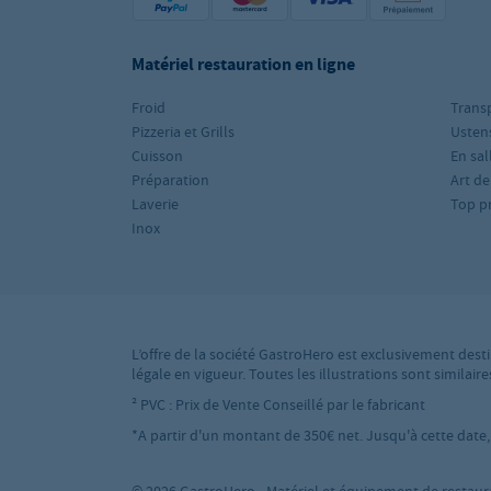
Matériel restauration en ligne
Froid
Trans
Pizzeria et Grills
Ustens
Cuisson
En sal
Préparation
Art de
Laverie
Top p
Inox
L’offre de la société GastroHero est exclusivement desti
légale en vigueur. Toutes les illustrations sont simila
² PVC : Prix de Vente Conseillé par le fabricant
*A partir d'un montant de 350€ net. Jusqu'à cette date, l