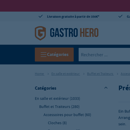
Livraison gratuite à partir de 350€*
Ga
Catégories
Home
En salle et extérieur
Buffet et Traiteurs
Access
Pré
Catégories
En salle et extérieur
(1033)
Buffet et Traiteurs
(280)
Ein Bu
Accessoires pour buffet
(60)
Arrang
Cloches
(8)
sein.