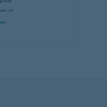
e facile
 389 × 147
bles