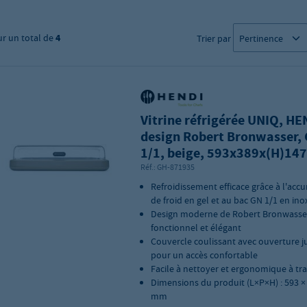
ur un total de
4
Trier par
Vitrine réfrigérée UNIQ, HE
design Robert Bronwasser,
1/1, beige, 593x389x(H)14
Réf.:
GH-871935
Refroidissement efficace grâce à l'acc
de froid en gel et au bac GN 1/1 en ino
Design moderne de Robert Bronwasse
fonctionnel et élégant
Couvercle coulissant avec ouverture j
pour un accès confortable
Facile à nettoyer et ergonomique à tr
Dimensions du produit (L×P×H) : 593 ×
mm