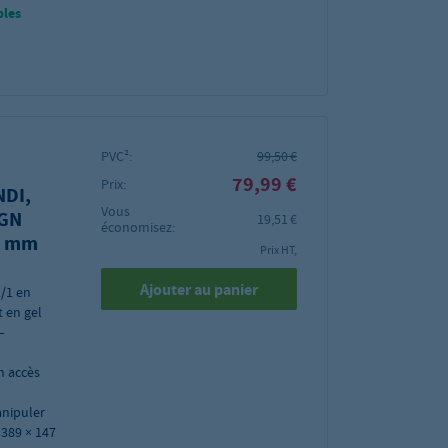
bles
PVC²:
99,50 €
79,99 €
Prix:
NDI,
Vous
 GN
19,51 €
économisez:
7 mm
Prix HT,
Ajouter au panier
1/1 en
t en gel
–
n accès
anipuler
 389 × 147