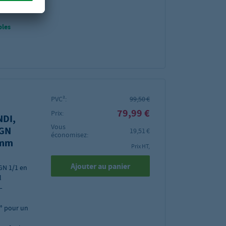
 389 × 147
bles
PVC²:
99,50 €
79,99 €
Prix:
NDI,
Vous
 GN
19,51 €
économisez:
 mm
Prix HT,
Ajouter au panier
GN 1/1 en
l
–
° pour un