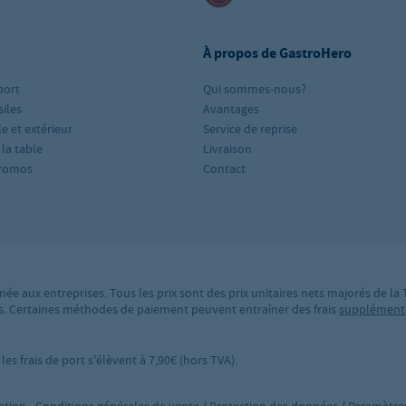
À propos de GastroHero
port
Qui sommes-nous?
iles
Avantages
le et extérieur
Service de reprise
 la table
Livraison
romos
Contact
née aux entreprises. Tous les prix sont des prix unitaires nets majorés de la
ires. Certaines méthodes de paiement peuvent entraîner des frais
supplément
es frais de port s'élèvent à 7,90€ (hors TVA).