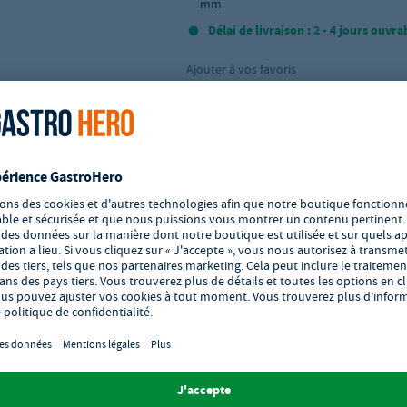
mm
Délai de livraison : 2 - 4 jours ouvra
Ajouter à vos favoris
Vitrine réfrigérée UNIQ, HE
design Robert Bronwasser,
1/1, noir, 593x389x(H)147
Réf.:
GH-871904
Refroidissement efficace avec bac GN 
acier inoxydable et élément réfrigéran
Design moderne et élégant – idéal pou
buffets professionnels
Couvercle roulant transparent pour u
hygiénique
Facile à transporter et à monter rapi