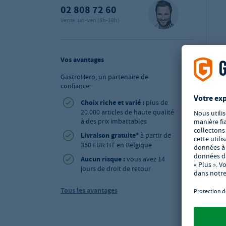
02 808 72 60
Vente lun-ven (8h-18h)
Vos avantages
GastroHero, un partenaire de
confiance:
Choix riche et varié :
plus de
20.000 articles de haute qualité
à des prix imbattables
Livraison gratuite*
à partir de
350 EUR HT en Belgique
Aucun risque :
vous avez 14
jours de droit de retour
Tous les avantages