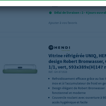
Dimensions du produit (L×P×H) : 593 ×
mm
Délai de livraison : 2 - 4 jours ouvra
Ajouter à vos favoris
Vitrine réfrigérée UNIQ, HE
design Robert Bronwasser,
1/1, vert, 593x389x(H)147
Réf.:
GH-871928
Refroidissement efficace grâce au bac 
inox et à l'accumulateur de froid en ge
Design élégant de Robert Bronwasser 
fonctionnel et moderne
Couvercle roulant avec ouverture à 90
accès hygiénique et facile