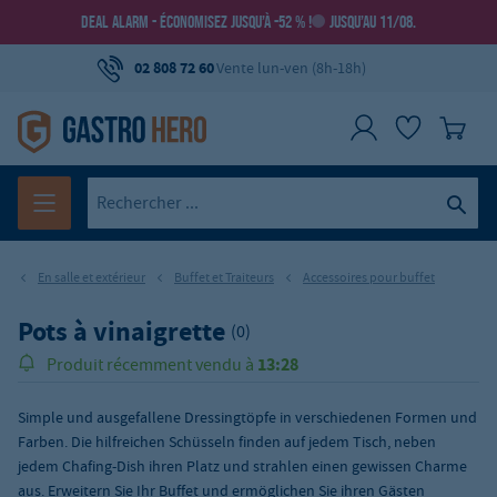
DEAL ALARM - ÉCONOMISEZ JUSQU’À -52 % !
JUSQU’AU 11/08.
02 808 72 60
Vente lun-ven (8h-18h)
En salle et extérieur
Buffet et Traiteurs
Accessoires pour buffet
Pots à vinaigrette
(0)
13:28
Produit récemment vendu à
Simple und ausgefallene Dressingtöpfe in verschiedenen Formen und
Farben. Die hilfreichen Schüsseln finden auf jedem Tisch, neben
jedem Chafing-Dish ihren Platz und strahlen einen gewissen Charme
aus. Erweitern Sie Ihr Buffet und ermöglichen Sie ihren Gästen