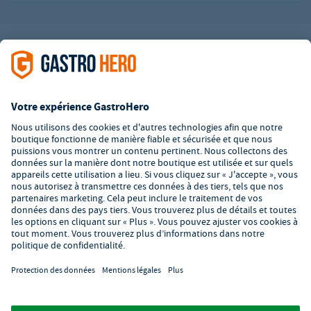
L’offre de la société GastroHero est exclusivement destinée aux
entreprises. Tous les prix sont des prix unitaires nets majorés de
la TVA légale en vigueur. Toutes les illustrations sont similaires.
Certaines méthodes de paiement peuvent entraîner des frais
supplémentaires
.
² PVC : Prix de Vente Conseillé par le fabricant
*A partir d'un montant de 350€ net. Jusqu'à cette date, les frais
de port s'élèvent à 7,90€ (hors TVA).
© 2026 GastroHero - Matériel et équipement de restauration -
Conditions générales de vente
/
Protection des données
/
Paramètres de confidentialité
/
Mentions légales
/
Formulaire de
signalement