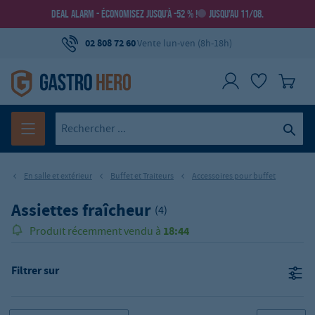
DEAL ALARM - ÉCONOMISEZ JUSQU’À -52 % !
JUSQU’AU 11/08.
02 808 72 60
Vente lun-ven (8h-18h)
En salle et extérieur
Buffet et Traiteurs
Accessoires pour buffet
Assiettes fraîcheur
(4)
18:44
Produit récemment vendu à
Filtrer sur