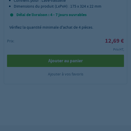
Convient pour : Lave-vaisselle
Dimensions du produit (LxPxH) : 175 x 324 x 22 mm
Délai de livraison : 4 - 7 jours ouvrables
Vérifiez la quantité minimale d'achat de
4
pièces.
12,69 €
Prix:
Prix HT,
Ajouter au panier
Ajouter à vos favoris