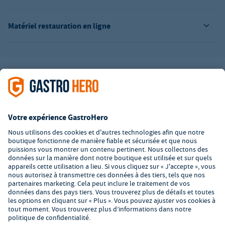
Matériel restauration en ligne
L’offre de la société GastroHero est exclusivement destinée aux
entreprises. Tous les prix sont des prix unitaires nets majorés de
la TVA légale en vigueur. Toutes les illustrations sont similaires.
Certaines méthodes de paiement peuvent entraîner des frais
supplémentaires
.
² PVC : Prix de Vente Conseillé par le fabricant
*A partir d'un montant de 350€ net. Jusqu'à cette date, les frais
de port s'élèvent à 7,90€ (hors TVA).
© 2026 GastroHero - Matériel et équipement de restauration -