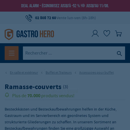
DEAL ALARM - ÉCONOMISEZ JUSQU’À -52 % !
JUSQU’AU 11/08.
02 808 72 60
Vente lun-ven (8h-18h)
En salle et extérieur
Buffet et Traiteurs
Accessoires pour buffet
Ramasse-couverts
(3)
70.000
Plus de
produits vendus!
Besteckkästen und Besteckaufbewahrungen helfen in der Küche,
Gastraum und im Servierbereich ein geordnetes System und
strukturierte Gliederungen zu schaffen. In unserem Sortiment an
Besteckaufbewahrungen finden Sie eine großzügige Auswahl an