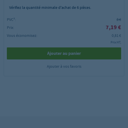
Vérifiez la quantité minimale d'achat de
6
pièces.
PVC²:
8 €
7,19 €
Prix:
Vous économisez:
0,81 €
Prix HT,
Ajouter au panier
Ajouter à vos favoris