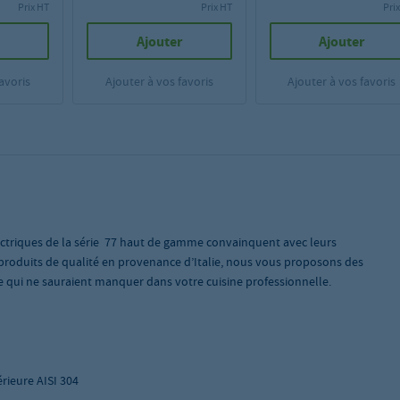
Prix HT
Prix HT
Pri
Ajouter
Ajouter
avoris
Ajouter à vos favoris
Ajouter à vos favoris
ectriques de la série 77 haut de gamme convainquent avec leurs
produits de qualité en provenance d’Italie, nous vous proposons des
ée qui ne sauraient manquer dans votre cuisine professionnelle.
érieure AISI 304