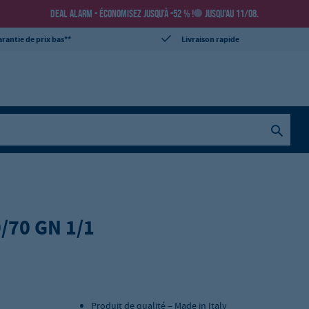
DEAL ALARM - ÉCONOMISEZ JUSQU’À -52 % !
JUSQU’AU 11/08.
rantie de prix bas**
Livraison rapide
0/70 GN 1/1
Produit de qualité – Made in Italy