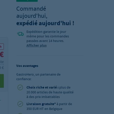
Commandé
aujourd'hui,
expédié aujourd'hui !
Expédition garantie le jour
même pour les commandes
passées avant 14 heures.
Afficher plus
%
 €
ite
Vos avantages
0 €
GastroHero, un partenaire de
confiance:
Choix riche et varié :
plus de
20.000 articles de haute qualité
à des prix imbattables
-
Livraison gratuite*
à partir de
350 EUR HT en Belgique