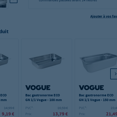
commandes passées avant 14 heures
Ajouter à vos fav
duit
 ECO
Bac gastronorme ECO
Bac gastronorme ECO
5 mm
GN 1/1 Vogue - 100 mm
GN 1/1 Vogue - 150 mm
14,99 €
PVC²:
16,59 €
PVC²:
23,4
9,19 €
13,79 €
21,49
Prix:
Prix: