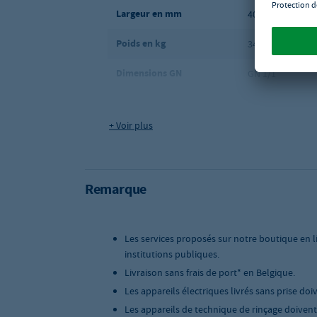
Largeur en mm
400
Poids en kg
34.0
Dimensions GN
GN 1/1
Gamme de cuisine
GastroHero Seri
+ Voir plus
Cuisson
Électrique
Dimensions (l x P x H) en
400 x 700 x 850
mm
Remarque
Mode d'expédition
Transporteur
Les services proposés sur notre boutique en l
institutions publiques.
Livraison sans frais de port* en Belgique.
Les appareils électriques livrés sans prise doi
Les appareils de technique de rinçage doivent ê