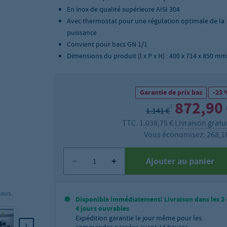
En inox de qualité supérieure AISI 304
Avec thermostat pour une régulation optimale de la
puissance
Convient pour bacs GN 1/1
Dimensions du produit (l x P x H) : 400 x 714 x 850 mm
Garantie de prix bas
-23 
872,90
2
1.141 €
TTC. 1.038,75 €
Livraison gratu
Vous économisez: 268,1
Ajouter au panier
ssus.
Disponible immédiatement! Livraison dans les 2 
4 jours ouvrables
Expédition garantie le jour même pour les