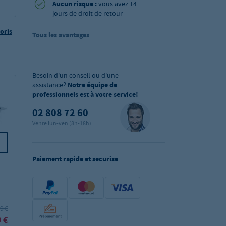
Aucun risque :
vous avez 14
jours de droit de retour
oris
Tous les avantages
Besoin d'un conseil ou d'une
assistance?
Notre équipe de
professionnels est à votre service!
02 808 72 60
Vente lun-ven (8h-18h)
Paiement rapide et securise
Couvercle pour bac
Bac gastronorme ECO
gastronorme ECO GN
GN 1/1 Vogue - 40 mm
1/1 Vogue
9 €
PVC²:
11,79 €
PVC²:
10,99 €
 €
11,69 €
8,29 €
Prix:
Prix: