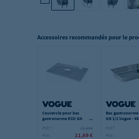
Accessoires recommandés pour le pro
Couvercle pour bac
Bac gastronorme
gastronorme ECO GN
GN 1/1 Vogue - 6
1/1 - avec ouverture
PVC²:
21,49 €
PVC²:
pour cuillère
11,69 €
Prix:
Prix: