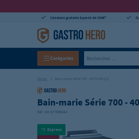
Livraison gratuite à partir de 350€*
Ga
Catégories
Home
Bain-marie Série 700 - 40/70 GN 1/1
Bain-marie Série 700 - 4
Réf.:
GH-D77EBMA4
Express