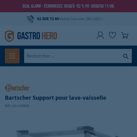
DEAL ALARM - ÉCONOMISEZ JUSQU’À -52 % !
JUSQU’AU 11/08.
02 808 72 60
Vente lun-ven (8h-18h)
Bartscher Support pour lave-vaisselle
Réf.:
GH-109688