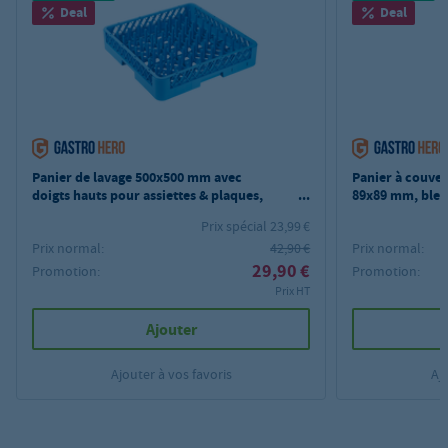
Deal
Deal
Panier de lavage 500x500 mm avec
Panier à couve
doigts hauts pour assiettes & plaques,
89x89 mm, ble
bleu
Prix spécial 23,99 €
Prix normal:
42,90 €
Prix normal:
29,90 €
Promotion:
Promotion:
Prix HT
Ajouter
Ajouter à vos favoris
Aj