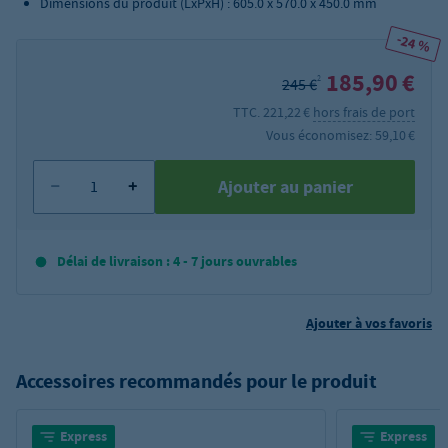
Dimensions du produit (LxPxH) : 605.0 x 570.0 x 450.0 mm
-24 %
185,90 €
2
245 €
TTC. 221,22 €
hors frais de port
Vous économisez: 59,10 €
Ajouter au panier
Délai de livraison : 4 - 7 jours ouvrables
Ajouter à vos favoris
Accessoires recommandés pour le produit
Express
Express