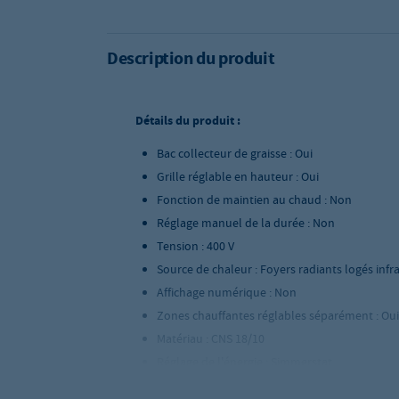
Description du produit
Détails du produit :
Bac collecteur de graisse : Oui
Grille réglable en hauteur : Oui
Fonction de maintien au chaud : Non
Réglage manuel de la durée : Non
Tension : 400 V
Source de chaleur : Foyers radiants logés infr
Affichage numérique : Non
Zones chauffantes réglables séparément : Oui
Matériau : CNS 18/10
Réglage de l'énergie : Simmerstat
Nombre de résistance électriques : 2