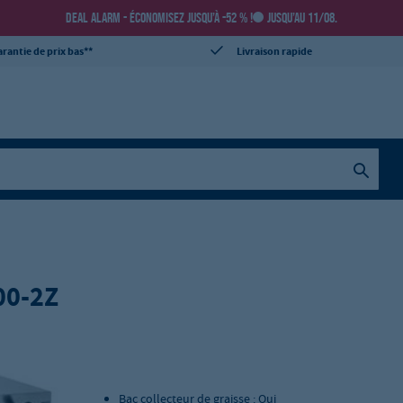
DEAL ALARM - ÉCONOMISEZ JUSQU’À -52 % !
JUSQU’AU 11/08.
rantie de prix bas**
Livraison rapide
00-2Z
Bac collecteur de graisse : Oui