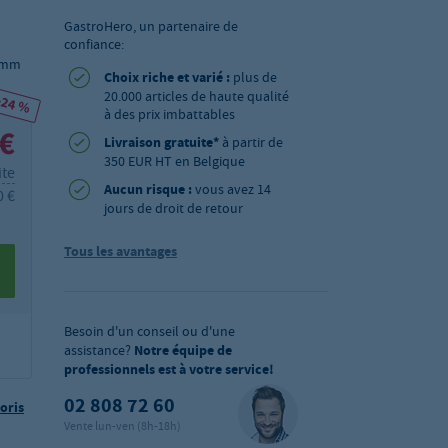
GastroHero, un partenaire de
confiance:
0 mm
Choix riche et varié :
plus de
20.000 articles de haute qualité
-24 %
à des prix imbattables
 €
Livraison gratuite*
à partir de
350 EUR HT en Belgique
ite
Aucun risque :
vous avez 14
0 €
jours de droit de retour
Tous les avantages
Besoin d'un conseil ou d'une
assistance?
Notre équipe de
professionnels est à votre service!
02 808 72 60
oris
Vente lun-ven (8h-18h)