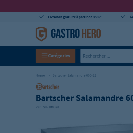
Livraison gratuite à partir de 350€*
Ga
Catégories
Home
Bartscher Salamandre 600-2Z
Bartscher Salamandre 6
Réf.:
GH-100528