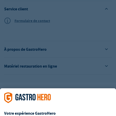
Service client
Formulaire de contact
À propos de GastroHero
Matériel restauration en ligne
L’offre de la société GastroHero est exclusivement destinée aux
entreprises. Tous les prix sont des prix unitaires nets majorés de
la TVA légale en vigueur. Toutes les illustrations sont similaires.
Certaines méthodes de paiement peuvent entraîner des frais
supplémentaires
.