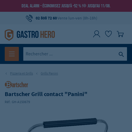
DEAL ALARM - ÉCONOMISEZ JUSQU’À -52 % !
JUSQU’AU 11/08.
02 808 72 60
Vente lun-ven (8h-18h)
Pizzeria et Grills
Grills Panini
Bartscher Grill contact "Panini"
Réf.:
GH-A150679