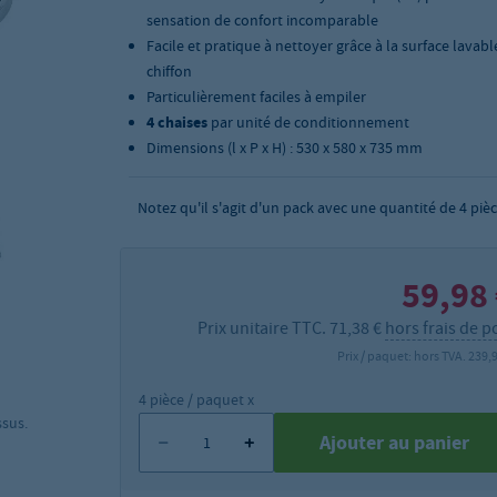
sensation de confort incomparable
Facile et pratique à nettoyer grâce à la surface lavabl
chiffon
Particulièrement faciles à empiler
4 chaises
par unité de conditionnement
Dimensions (l x P x H) : 530 x 580 x 735 mm
Notez qu'il s'agit d'un pack avec une quantité de 4 pièc
59,98
Prix unitaire TTC. 71,38 €
hors frais de p
Prix / paquet: hors TVA. 239,
4 pièce / paquet x
ssus.
Ajouter au panier