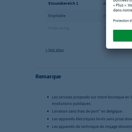
Einsatzbereich 1
Außenbereich
Enpilable
Oui
Poids en kg
3.88
Matériau 2
Aluminium
+ Voir plus
Dimensions (l x P x H) en
530 x 580 x 735
mm
Mode d'expédition
Service de colis
Remarque
Pliabilité
Non repliable
Les services proposés sur notre boutique en l
institutions publiques.
Livraison sans frais de port* en Belgique.
Les appareils électriques livrés sans prise doi
Les appareils de technique de rinçage doivent ê