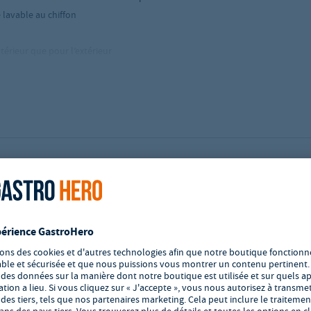
e lavable au chiffon
térieur que pour l’extérieur
chaises par pile)
s discothèques