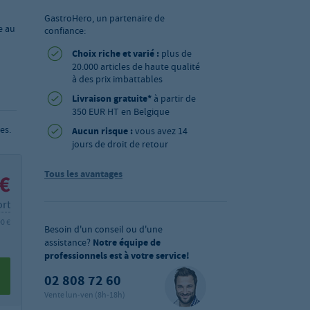
GastroHero, un partenaire de
e au
confiance:
Choix riche et varié :
plus de
20.000 articles de haute qualité
à des prix imbattables
Livraison gratuite*
à partir de
350 EUR HT en Belgique
es.
Aucun risque :
vous avez 14
jours de droit de retour
Tous les avantages
 €
ort
90 €
Besoin d'un conseil ou d'une
assistance?
Notre équipe de
professionnels est à votre service!
02 808 72 60
Vente lun-ven (8h-18h)