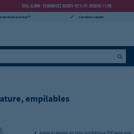
DEAL ALARM - ÉCONOMISEZ JUSQU’À -52 % !
JUSQU’AU 11/08.
rantie de prix bas**
Livraison rapide
nature, empilables
Assise et dossier en rotin synthétique (PE) pour une